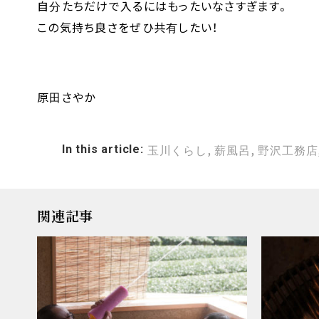
自分たちだけで入るにはもったいなさすぎます。
この気持ち良さをぜひ共有したい！
原田さやか
,
,
In this article:
玉川くらし
薪風呂
野沢工務店
関連記事