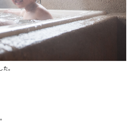
した。
。