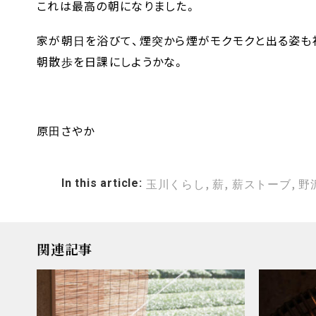
これは最高の朝になりました。
家が朝日を浴びて、煙突から煙がモクモクと出る姿も
朝散歩を日課にしようかな。
原田さやか
,
,
,
In this article:
玉川くらし
薪
薪ストーブ
野
関連記事