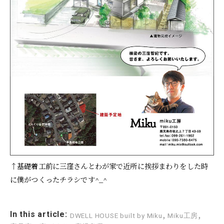
↑基礎着工前に三窪さんとわが家で近所に挨拶まわりをした時
に僕がつくったチラシです^_^
,
,
In this article:
DWELL HOUSE built by Miku
Miku工房