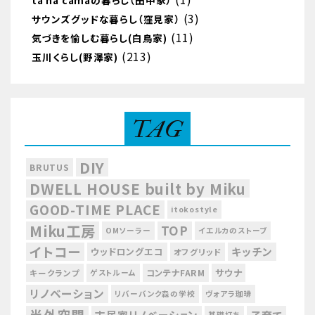
tá na camaの暮らし（田中家）
(3)
サウンズグッドな暮らし（窪見家）
(11)
気づきを愉しむ暮らし(白鳥家)
(213)
玉川くらし(野澤家)
TAG
DIY
BRUTUS
DWELL HOUSE built by Miku
GOOD-TIME PLACE
itokostyle
Miku工房
TOP
OMソーラー
イエルカのストーブ
イトコー
キッチン
ウッドロングエコ
オフグリッド
サウナ
コンテナFARM
キークランプ
ゲストルーム
リノベーション
リバーバンク森の学校
ヴォアラ珈琲
半外空間
古民家リノベーション
基礎打ち