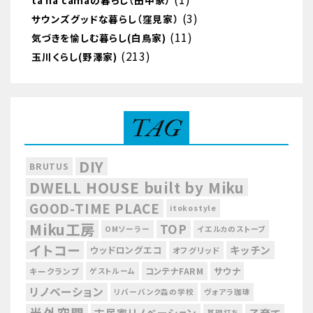
tá na camaの暮らし（田中家）
(3)
サウンズグッドな暮らし（窪見家）
(11)
気づきを愉しむ暮らし(白鳥家)
(213)
玉川くらし(野澤家)
TAG
DIY
BRUTUS
DWELL HOUSE built by Miku
GOOD-TIME PLACE
itokostyle
Miku工房
TOP
OMソーラー
イエルカのストーブ
イトコー
キッチン
ウッドロングエコ
オフグリッド
サウナ
コンテナFARM
キークランプ
ゲストルーム
リノベーション
リバーバンク森の学校
ヴォアラ珈琲
半外空間
古民家リノベーション
基礎打ち