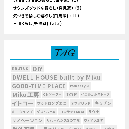
tá na camaの暮らし（田中家）
(3)
サウンズグッドな暮らし（窪見家）
(11)
気づきを愉しむ暮らし(白鳥家)
(213)
玉川くらし(野澤家)
TAG
DIY
BRUTUS
DWELL HOUSE built by Miku
GOOD-TIME PLACE
itokostyle
Miku工房
TOP
OMソーラー
イエルカのストーブ
イトコー
キッチン
ウッドロングエコ
オフグリッド
サウナ
コンテナFARM
キークランプ
ゲストルーム
リノベーション
リバーバンク森の学校
ヴォアラ珈琲
半外空間
古民家リノベーション
基礎打ち