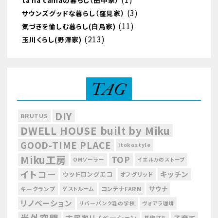
tá na camaの暮らし（田中家）
(3)
サウンズグッドな暮らし（窪見家）
(11)
気づきを愉しむ暮らし(白鳥家)
(213)
玉川くらし(野澤家)
TAG
DIY
BRUTUS
DWELL HOUSE built by Miku
GOOD-TIME PLACE
itokostyle
Miku工房
TOP
OMソーラー
イエルカのストーブ
イトコー
キッチン
ウッドロングエコ
オフグリッド
サウナ
コンテナFARM
キークランプ
ゲストルーム
リノベーション
リバーバンク森の学校
ヴォアラ珈琲
半外空間
古民家リノベーション
基礎打ち