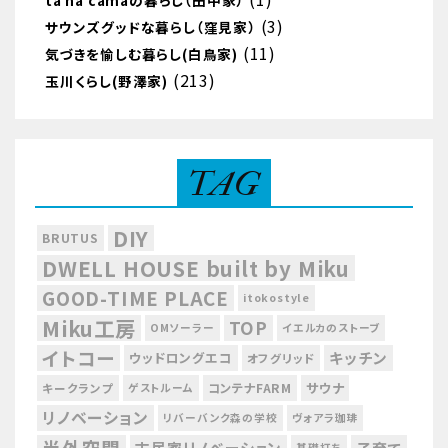
tá na camaの暮らし（田中家）
(3)
サウンズグッドな暮らし（窪見家）
(11)
気づきを愉しむ暮らし(白鳥家)
(213)
玉川くらし(野澤家)
TAG
DIY
BRUTUS
DWELL HOUSE built by Miku
GOOD-TIME PLACE
itokostyle
Miku工房
TOP
OMソーラー
イエルカのストーブ
イトコー
キッチン
ウッドロングエコ
オフグリッド
サウナ
コンテナFARM
キークランプ
ゲストルーム
リノベーション
リバーバンク森の学校
ヴォアラ珈琲
半外空間
古民家リノベーション
基礎打ち