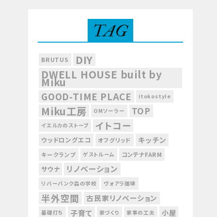
TAG
DIY
BRUTUS
DWELL HOUSE built by
Miku
GOOD-TIME PLACE
itokostyle
Miku工房
TOP
OMソーラー
イトコー
イエルカのストーブ
キッチン
ウッドロングエコ
オフグリッド
コンテナFARM
キークランプ
ゲストルーム
リノベーション
サウナ
リバーバンク森の学校
ヴォアラ珈琲
半外空間
古民家リノベーション
子育て
小屋
基礎打ち
家づくり
家事の工夫