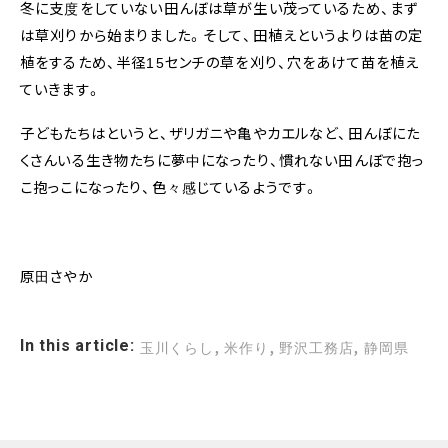
冬に支度をしていない田んぼは草が生い茂っているため、まず
は草刈りから始まりました。そして、田植えというよりは苗の定
植をするため、半径15センチの草を刈り、穴をあけて苗を植え
ていきます。
子どもたちはというと、ザリガニや亀やカエルなど、田んぼにた
くさんいる生き物たちに夢中になったり、慣れない田んぼで抱っ
こ抱っこになったり、色々感じているようです。
原田さやか
,
,
,
In this article:
玉川くらし
米作り
野沢工務店
静岡県