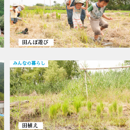
田んぼ遊び
みんなの暮らし
田植え