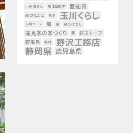
愛知県
小屋暮らし
居住空間学
玉川くらし
森のたまご
民泊
畑
玉川ベース
窓
窓のはなし
窪見家の家づくり
薪ストーブ
薪
野沢工務店
薪風呂
製材
静岡県
鹿児島県